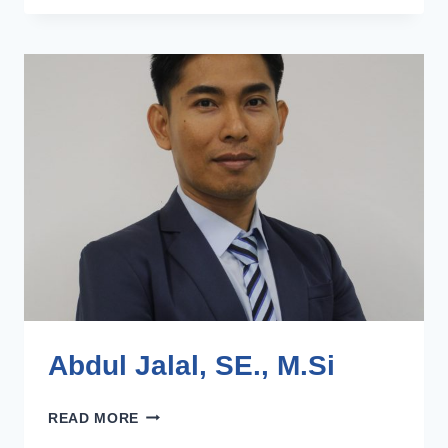
SE.,
M.SI
Abdul Jalal, SE., M.Si
ABDUL
READ MORE
JALAL,