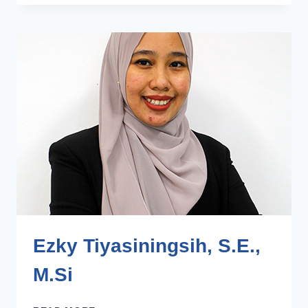
SE.,
M.SI
Ezky Tiyasiningsih, S.E.,
M.Si
EZKY