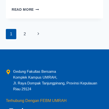
INDRA
READ MORE
FIRDIYANSYAH,
S.E.,
M.SI
Page
Next
1
2
navigation
Page
Gedung Fakultas Bersama
Komplek Kampus UMRAH,
Jl. Raya Dompak Tanjungpinang, Provinsi Kepulauan
Riau 29124
Terhubung Dengan FEBM UMRAH