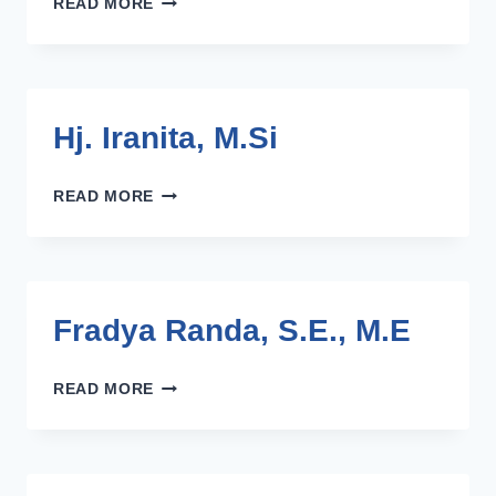
READ MORE
WULANDARI,
SE.,
MM
Hj. Iranita, M.Si
HJ.
READ MORE
IRANITA,
M.SI
Fradya Randa, S.E., M.E
FRADYA
READ MORE
RANDA,
S.E.,
M.E