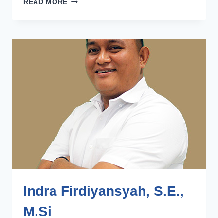
READ MORE
TIYASININGSIH,
S.E.,
M.SI
Indra Firdiyansyah, S.E.,
M.Si