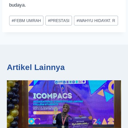
budaya.
Post
#
FEBM UMRAH
#
PRESTASI
#
WAHYU HIDAYAT. R
Tags:
Artikel Lainnya