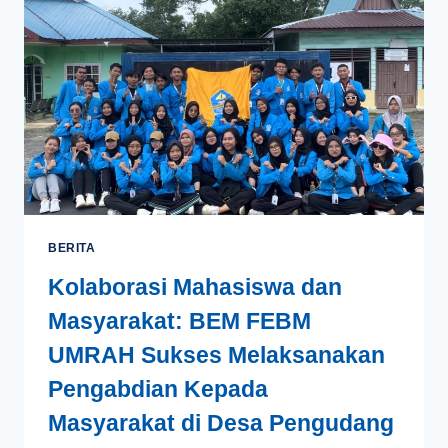
DILANTIK,
SIAP
BERINOVASI
UNTUK
KEMAJUAN
KAMPUS
BERITA
Kolaborasi Mahasiswa dan
Masyarakat: BEM FEBM
UMRAH Sukses Melaksanakan
Pengabdian Kepada
Masyarakat di Desa Pengudang