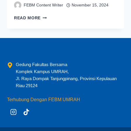
FEBM Content Writer
November 15, 2024
KOLABORASI
READ MORE
MAHASISWA
DAN
MASYARAKAT:
BEM
FEBM
UMRAH
SUKSES
Gedung Fakultas Bersama
MELAKSANAKAN
Komplek Kampus UMRAH,
PENGABDIAN
KEPADA
Jl. Raya Dompak Tanjungpinang, Provinsi Kepulauan
MASYARAKAT
Riau 29124
DI
DESA
Terhubung Dengan FEBM UMRAH
PENGUDANG