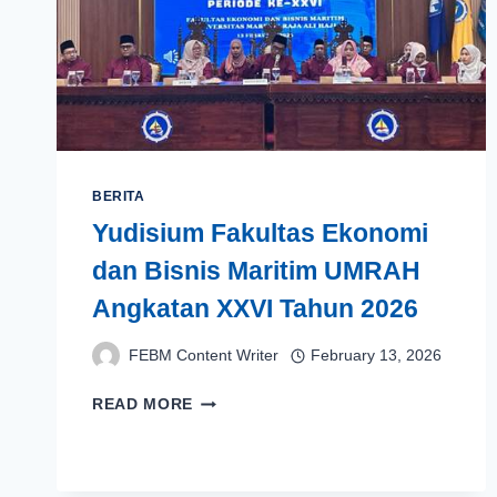
BERITA
Yudisium Fakultas Ekonomi
dan Bisnis Maritim UMRAH
Angkatan XXVI Tahun 2026
FEBM Content Writer
February 13, 2026
YUDISIUM
READ MORE
FAKULTAS
EKONOMI
DAN
BISNIS