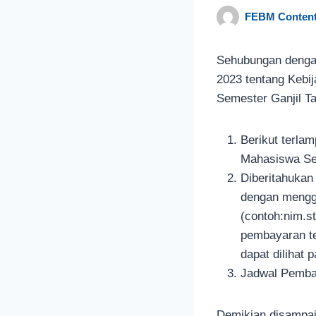
FEBM Content
Sehubungan dengan
2023 tentang Kebi
Semester Ganjil T
Berikut terla
Mahasiswa Se
Diberitahukan
dengan menggu
(contoh:nim.s
pembayaran te
dapat dilihat
Jadwal Pembay
Demikian disampai