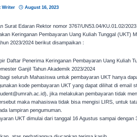
 Writer
August 16, 2023
 Surat Edaran Rektor nomor 3767/UN53.04/KU.01.02/2023 t
jakan Keringanan Pembayaran Uang Kuliah Tunggal (UKT) 
ahun 2023/2024 berikut disampaikan :
mpir Daftar Penerima Keringanan Pembayaran Uang Kuliah T
mester Ganjil Tahun Akademik 2023/2024
 bagi seluruh Mahasiswa untuk pembayaran UKT hanya dapa
nakan kode pembayaran UKT yang dapat dilihat di email 
tudent@umrah.ac.id), jika melakukan pembayaran tidak me
rsebut maka mahasiswa tidak bisa mengisi LIRS, untuk ta
 pada lampiran pengumuman.
aran UKT dimulai dari tanggal 16 Agustus sampai dengan 
kan, atas perhatiannya diucapkan terima kasih