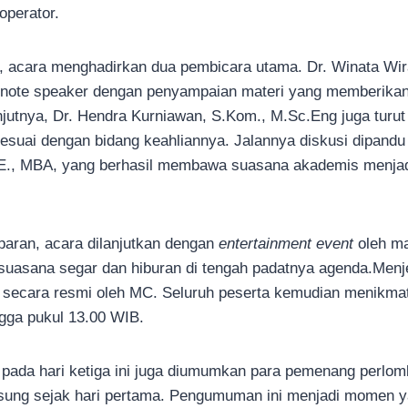
operator.
i, acara menghadirkan dua pembicara utama. Dr. Winata Wi
note speaker dengan penyampaian materi yang memberika
njutnya, Dr. Hendra Kurniawan, S.Kom., M.Sc.Eng juga turut
esuai dengan bidang keahliannya. Jalannya diskusi dipandu
SE., MBA, yang berhasil membawa suasana akademis menjadi 
paran, acara dilanjutkan dengan
entertainment event
oleh m
uasana segar dan hiburan di tengah padatnya agenda.Menje
p secara resmi oleh MC. Seluruh peserta kemudian menikmat
gga pukul 13.00 WIB.
, pada hari ketiga ini juga diumumkan para pemenang perl
gsung sejak hari pertama. Pengumuman ini menjadi momen y