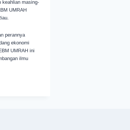
 keahlian masing-
i FEBM UMRAH
iau.
an perannya
idang ekonomi
 FEBM UMRAH ini
mbangan ilmu