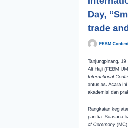
Internat
Day, “Sm
trade an
FEBM Content
Tanjungpinang, 19
Ali Haji (FEBM UM
International Conf
antusias. Acara in
akademisi dan prak
Rangkaian kegiatan
panitia. Suasana h
of Ceremony
(MC).