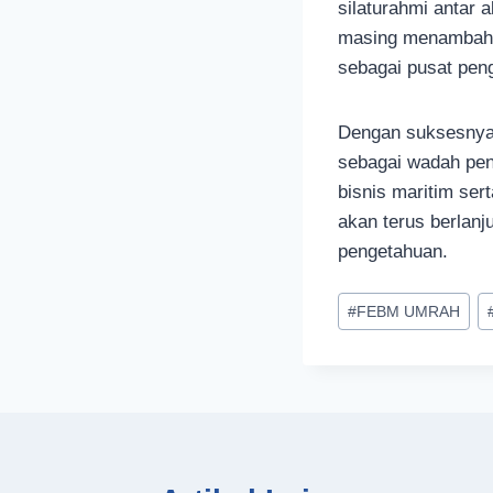
silaturahmi antar
masing menambah 
sebagai pusat pen
Dengan suksesnya
sebagai wadah pen
bisnis maritim se
akan terus berlan
pengetahuan.
Post
#
FEBM UMRAH
Tags: