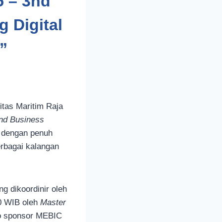
5 – 3nd
 Digital
”
itas Maritim Raja
nd Business
r dengan penuh
erbagai kalangan
g dikoordinir oleh
30 WIB oleh
Master
eo sponsor MEBIC